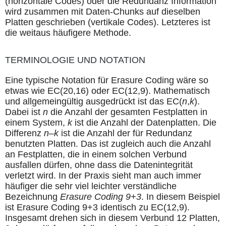
(horizontale Codes) oder die Redundanz Information
wird zusammen mit Daten-Chunks auf dieselben
Platten geschrieben (vertikale Codes). Letzteres ist
die weitaus häufigere Methode.
TERMINOLOGIE UND NOTATION
Eine typische Notation für Erasure Coding wäre so
etwas wie EC(20,16) oder EC(12,9). Mathematisch
und allgemeingültig ausgedrückt ist das EC(
n
,
k
).
Dabei ist
n
die Anzahl der gesamten Festplatten in
einem System,
k
ist die Anzahl der Datenplatten. Die
Differenz
n
–
k
ist die Anzahl der für Redundanz
benutzten Platten. Das ist zugleich auch die Anzahl
an Festplatten, die in einem solchen Verbund
ausfallen dürfen, ohne dass die Datenintegrität
verletzt wird. In der Praxis sieht man auch immer
häufiger die sehr viel leichter verständliche
Bezeichnung
Erasure Coding 9+3
. In diesem Beispiel
ist Erasure Coding 9+3 identisch zu EC(12,9).
Insgesamt drehen sich in diesem Verbund 12 Platten,