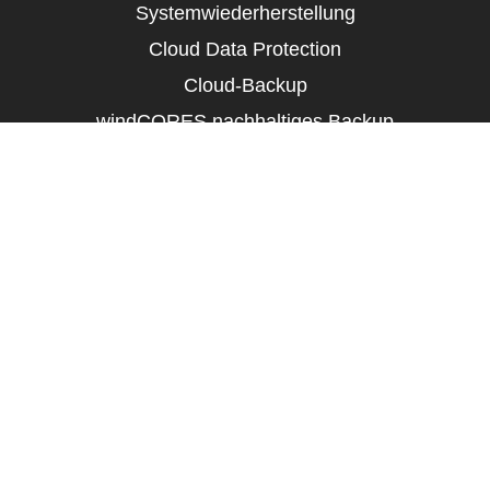
Systemwiederherstellung
Cloud Data Protection
Cloud-Backup
windCORES nachhaltiges Backup
Dienstleistungen
SLA Dienstleistungen
Migrationsdienste
Managed Backup
Tape Services
Sicheres Löschen
E-Mail-Archivierung
Kontakt
Nordring 53-55, 63843 Niedernberg