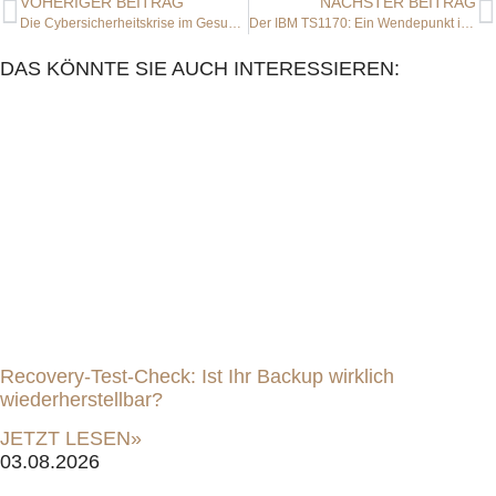
VOHERIGER BEITRAG
NÄCHSTER BEITRAG
Die Cybersicherheitskrise im Gesundheitswesen: Deutschland im Visier von Cyberangriffen
Der IBM TS1170: Ein Wendepunkt in der HPC-Datenspeicherung
DAS KÖNNTE SIE AUCH INTERESSIEREN:
Recovery-Test-Check: Ist Ihr Backup wirklich
wiederherstellbar?
JETZT LESEN»
03.08.2026