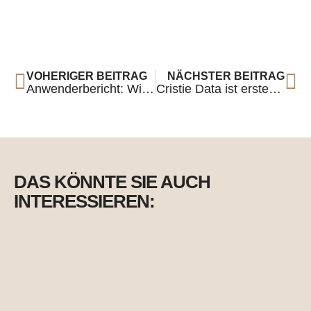
VOHERIGER BEITRAG
NÄCHSTER BEITRAG
Anwenderbericht: Wie die ReiseBank mit Cristie und PoINT ihre TCO reduziert
Cristie Data ist erster von Rubrik autorisierter Support-Partner (RASP) in Deutschland
DAS KÖNNTE SIE AUCH
INTERESSIEREN: