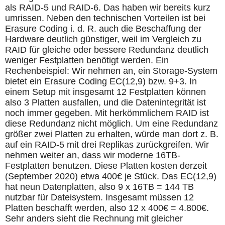
als RAID-5 und RAID-6. Das haben wir bereits kurz
umrissen. Neben den technischen Vorteilen ist bei
Erasure Coding i. d. R. auch die Beschaffung der
Hardware deutlich günstiger, weil im Vergleich zu
RAID für gleiche oder bessere Redundanz deutlich
weniger Festplatten benötigt werden. Ein
Rechenbeispiel: Wir nehmen an, ein Storage-System
bietet ein Erasure Coding EC(12,9) bzw. 9+3. In
einem Setup mit insgesamt 12 Festplatten können
also 3 Platten ausfallen, und die Datenintegrität ist
noch immer gegeben. Mit herkömmlichem RAID ist
diese Redundanz nicht möglich. Um eine Redundanz
größer zwei Platten zu erhalten, würde man dort z. B.
auf ein RAID-5 mit drei Replikas zurückgreifen. Wir
nehmen weiter an, dass wir moderne 16TB-
Festplatten benutzen. Diese Platten kosten derzeit
(September 2020) etwa 400€ je Stück. Das EC(12,9)
hat neun Datenplatten, also 9 x 16TB = 144 TB
nutzbar für Dateisystem. Insgesamt müssen 12
Platten beschafft werden, also 12 x 400€ = 4.800€.
Sehr anders sieht die Rechnung mit gleicher