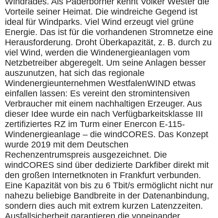
Windrades. Als Paderborner kennt Volker Wester die
Vorteile seiner Heimat. Die windreiche Gegend ist
ideal für Windparks. Viel Wind erzeugt viel grüne
Energie. Das ist für die vorhandenen Stromnetze eine
Herausforderung. Droht Überkapazität, z. B. durch zu
viel Wind, werden die Windenergieanlagen vom
Netzbetreiber abgeregelt. Um seine Anlagen besser
auszunutzen, hat sich das regionale
Windenergieunternehmen WestfalenWIND etwas
einfallen lassen: Es vereint den stromintensiven
Verbraucher mit einem nachhaltigen Erzeuger. Aus
dieser Idee wurde ein nach Verfügbarkeitsklasse III
zertifiziertes RZ im Turm einer Enercon E-115-
Windenergieanlage – die windCORES. Das Konzept
wurde 2019 mit dem Deutschen
Rechenzentrumspreis ausgezeichnet. Die
windCORES sind über dedizierte Darkfiber direkt mit
den großen Internetknoten in Frankfurt verbunden.
Eine Kapazität von bis zu 6 Tbit/s ermöglicht nicht nur
nahezu beliebige Bandbreite in der Datenanbindung,
sondern dies auch mit extrem kurzen Latenzzeiten.
Ausfallsicherheit garantieren die voneinander