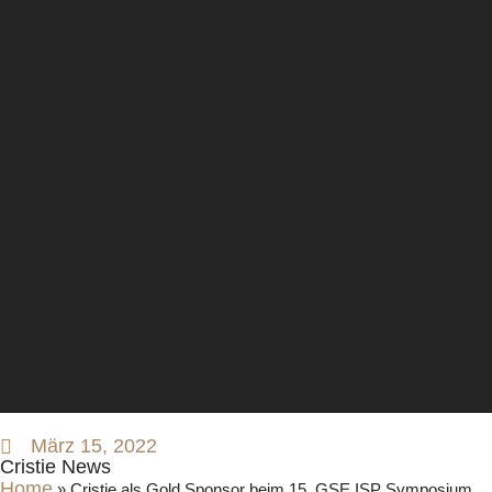
März 15, 2022
Cristie News
Home
»
Cristie als Gold Sponsor beim 15. GSE ISP Symposium