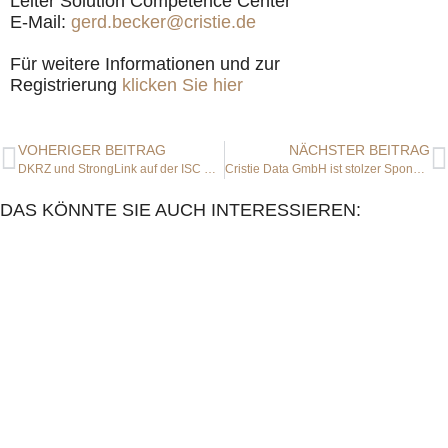
Leiter Solution Competence Center
E-Mail:
gerd.becker@cristie.de
Für weitere Informationen und zur
Registrierung
klicken Sie hier
VOHERIGER BEITRAG
NÄCHSTER BEITRAG
DKRZ und StrongLink auf der ISC High Performance Digital
Cristie Data GmbH ist stolzer Sponsor des 16. GSE IBM Spectrum Protect Symposium 2022
DAS KÖNNTE SIE AUCH INTERESSIEREN: